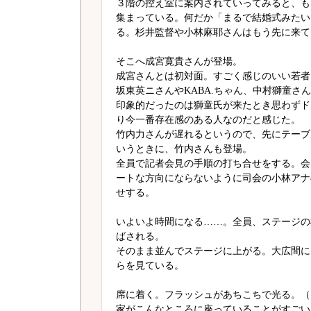
３階の控え室に案内されていってみると、も
集まっている。何だか「まるで結婚式みたい
る。杉井監督や小林麻耶さんはもう先に来て
そこへ成宮寛貴さんが登場。
成宮さんとは初対面。すごく感じのいい若者
坂東英ニさんやKABA.ちゃん、中村獅童さ
印象的だったのは獅童氏が来たとき思わずド
り今一番存在感のある人なのだと感じた。
竹内力さんが遅れるというので、先にテーブ
いうときに、竹内さんも登場。
全員で記者会見の手順の打ち合せをする。会
ートな方向にならないように司会の小林アナ
せする。
いよいよ時間になる……。全員、ステージの
ばされる。
そのまま並んでステージに上がる。大広間には
らを見ている。
席に着く。フラッシュがあちこちで光る。（
家がこんなところに座っていることがすごい