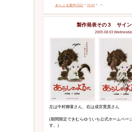
あらよる製作日記
*
10:42
* - * -
製作発表その３ サイン
2005.08.03 Wednesda
左は中村獅童さん、右は成宮寛貴さん
(期間限定できむらゆういち公式ホームペー
す。)