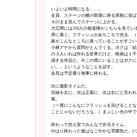
いよいよ時間になる……。
全員、ステージの横の部屋に座る席順に並ば
そのまま並んでステージに上がる。
大広間には350人の報道陣がこちらを見てい
席に着く。フラッシュがあちこちで光る。（
家がこんなところに座っていることがすごい
小林アナから質問がとんでくる。ボクは「絵
の３人いれば作れる世界だけど、映画は１千
成する作品だ。今この席にいることはボクに
い。」というようなことを話す。
会見は予定通り無事に終わる。
次に撮影タイムだ。
目線を左に、次は正面に、次は右にと言われ
嵐。
（一度にこんなにフラッシュを浴びることな
ことじゃないだろうな。）まぶしい光の中で
終わって控え室でみんなで弁当タイム。
やはり終わった後はなごやかな雰囲気だ。(