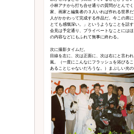
小林アナから打ち合せ通りの質問がとんでく
家、画家と編集者の３人いれば作れる世界だ
人がかかわって完成する作品だ。今この席に
とても感慨深い。」というようなことを話す
会見は予定通り、プライベートなことにはほ
の内容などにもふれて無事に終わる。
次に撮影タイムだ。
目線を左に、次は正面に、次は右にと言われ
嵐。（一度にこんなにフラッシュを浴びるこ
あることじゃないだろうな。）まぶしい光の