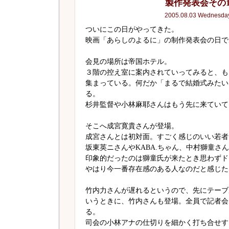
製作発表会その
2005.08.03 Wednesda
ついにこの日がやってきた。
映画「あらしのよるに」の制作発表会の日
会見の場所は帝国ホテル。
３階の控え室に案内されていってみると、も
集まっている。何だか「まるで結婚式みたい
る。
杉井監督や小林麻耶さんはもう先に来ていて
そこへ成宮寛貴さんが登場。
成宮さんとは初対面。すごく感じのいい若者
坂東英ニさんやKABA.ちゃん、中村獅童さ
印象的だったのは獅童氏が来たとき思わずド
やはり今一番存在感のある人なのだと感じた
竹内力さんが遅れるというので、先にテーブ
いうときに、竹内さんも登場。全員で記者会
る。
司会の小林アナの仕切りを細かく打ち合せす