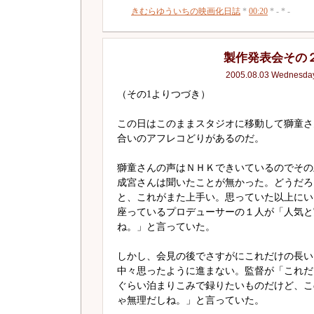
きむらゆういちの映画化日誌
*
00:20
* - * -
製作発表会その
2005.08.03 Wednesda
（その1よりつづき）
この日はこのままスタジオに移動して獅童さ
合いのアフレコどりがあるのだ。
獅童さんの声はＮＨＫできいているのでその
成宮さんは聞いたことが無かった。どうだろ
と、これがまた上手い。思っていた以上にい
座っているプロデューサーの１人が「人気と
ね。」と言っていた。
しかし、会見の後でさすがにこれだけの長い
中々思ったように進まない。監督が「これだ
ぐらい泊まりこみで録りたいものだけど、こ
ゃ無理だしね。」と言っていた。