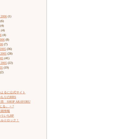
 2006
(1)
(6)
(4)
6
(4)
06
(4)
2006
(8)
006
(7)
2005
(36)
 2005
(28)
005
(41)
 2005
(22)
05
(19)
(2)
のよるに公式サイト
もりのBBS
 SHOP ARAYORU
じる」 = ?
映画情報
ういちHP
ネル☆ロック！