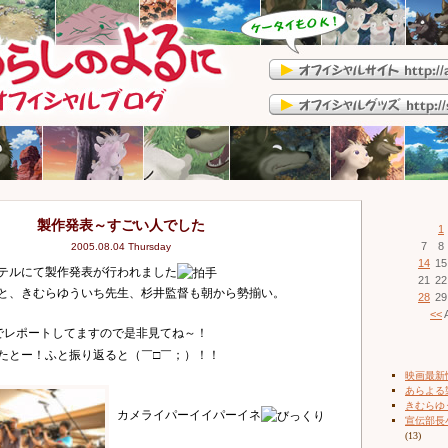
製作発表～すごい人でした
1
7
8
2005.08.04 Thursday
14
15
テルにて製作発表が行われました
21
22
と、きむらゆういち先生、杉井監督も朝から勢揃い。
28
29
<<
A
でレポートしてますので是非見てね～！
たとー！ふと振り返ると（￣□￣；）！！
映画最新
あらよる
きむらゆ
カメライパーイイパーイネ
宣伝部長
(13)