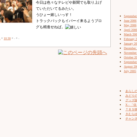
今日は色々なテレビや新聞でも取り上げ
ていただいてるみたい。
うひょー嬉しいっす！
September
トラックバックもイパーイ来るようブロ
June 2006
May 2006
グも精進せねば。
April 200
March 20
記
*
10:30
* - * -
February 
January 2
December 
November
October 2
September
August 20
July 2005
あらし
みどりの
グッズ販売
X - 「信
ＴＢＳ
きむらゆ
チャン