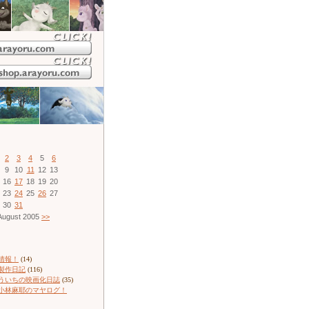
2
3
4
5
6
9
10
11
12
13
16
17
18
19
20
23
24
25
26
27
30
31
ugust 2005
>>
情報！
(14)
製作日記
(116)
ういちの映画化日誌
(35)
小林麻耶のマヤログ！