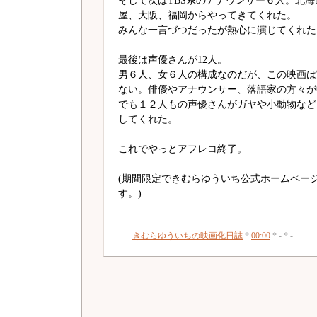
そして次はTBS系のアナウンサー６人。北
屋、大阪、福岡からやってきてくれた。
みんな一言づつだったが熱心に演じてくれた
最後は声優さんが12人。
男６人、女６人の構成なのだが、この映画は
ない。俳優やアナウンサー、落語家の方々が
でも１２人もの声優さんがガヤや小動物など
してくれた。
これでやっとアフレコ終了。
(期間限定できむらゆういち公式ホームペー
す。)
きむらゆういちの映画化日誌
*
00:00
* - * -