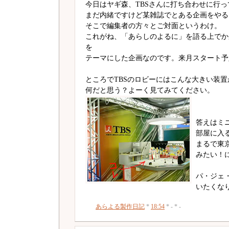
今日はヤギ森、TBSさんに打ち合わせに行
まだ内緒ですけど某雑誌でとある企画をやる
そこで編集者の方々とご対面というわけ。
これがね、「あらしのよるに」を語る上でか
を
テーマにした企画なのです。来月スタート予
ところでTBSのロビーにはこんな大きい装
何だと思う？よーく見てみてください。
答えはミ
部屋に入
まるで東
みたい！
パ・ジェ
いたくな
あらよる製作日記
*
18:54
* - * -