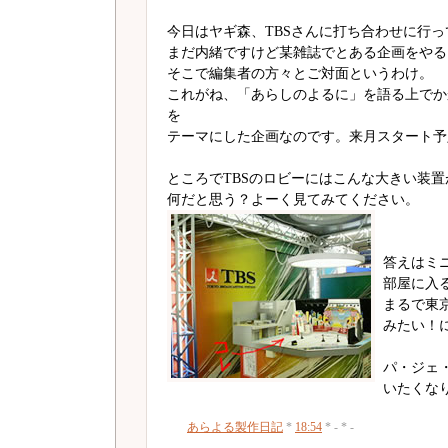
今日はヤギ森、TBSさんに打ち合わせに行
まだ内緒ですけど某雑誌でとある企画をやる
そこで編集者の方々とご対面というわけ。
これがね、「あらしのよるに」を語る上でか
を
テーマにした企画なのです。来月スタート予
ところでTBSのロビーにはこんな大きい装
何だと思う？よーく見てみてください。
答えはミ
部屋に入
まるで東
みたい！
パ・ジェ
いたくな
あらよる製作日記
*
18:54
* - * -