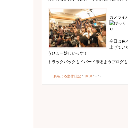
カメライ
今日は色
上げてい
うひょー嬉しいっす！
トラックバックもイパーイ来るようブログも
あらよる製作日記
*
10:30
* - * -