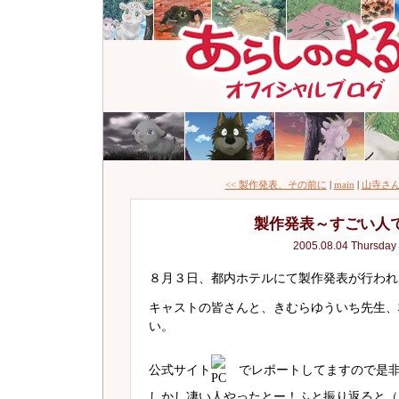
<< 製作発表、その前に
|
main
|
山寺さん
製作発表～すごい人
2005.08.04 Thursday
８月３日、都内ホテルにて製作発表が行われ
キャストの皆さんと、きむらゆういち先生、
い。
公式サイト
でレポートしてますので是
しかし凄い人やったとー！ふと振り返ると（