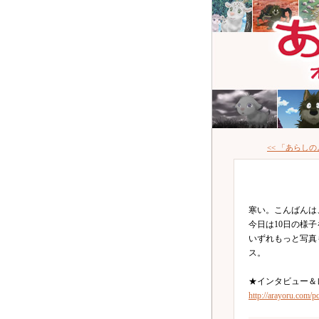
<< 「あらし
寒い。こんばんは
今日は10日の様
いずれもっと写真
ス。
★インタビュー＆
http://arayoru.com/p