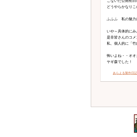
こないだ公開初日
どうやらかなりこ
ふふふ 私の魅力
いや～具体的にみ
是非皆さんのコメ
私、個人的に「竹
怖いよね・・オオ
ヤギ森でした！
あらよる製作日