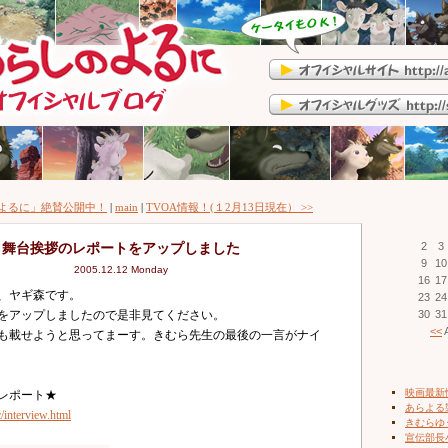
のよるに」絶賛公開中！
|
main
|
TVOA情報！(１2月13日現在） >>
舞台挨拶のレポートをアップしました
2
3
9
10
2005.12.12 Monday
16
17
、ヤギ森です。
23
24
子をアップしましたので是非見てください。
30
31
<<
A
も載せようと思ってまーす。きむら先生の最後の一言がナイ
映画最新
レポート★
あらよる
c/interview.html
きむらゆ
宣伝部長