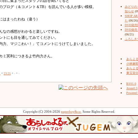
の日に集まったスタッフの話を聞いてると
のブログ（＆コメント＆TB）を読んでいる人が多い模様。
みどりの
知らせ
(0
SHOP 
にはまったわね（違う）
た
(06/26)
DVD発
DVD発
んなの感想がわかると楽しいですね。
(06/21)
ントにも目を通してみてください。
ふろしき
内力、マジこわい！」てコメントにうけてしまいました。
カミ冥利につきるよ竹内力さん。
あらよ
小林麻耶（
あらよ
東宝宣
記
*
23:21
* - * -
RSS1.0
Atom0.3
Powered
Copyright (C) 2004-2026
paperboy&co.
Some Rights Reserved.