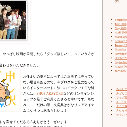
(13)
September
June 2006
May 2006
April 200
March 20
February 
January 2
December 
、やっぱり映画が公開したら「グッズ欲しい！」っていう方が
November
October 2
September
合わせをいただきました。
August 20
July 2005
お住まいの場所によってはご近所では売ってい
ない場合もあるので、今ブログをご覧になって
いるインターネットに強いハイテクでＩＴな皆
あらし
さんは、
SHOP ARAYORU
などのオンラインシ
みどりの
グッズ販売
ョップを是非ご利用くださると幸いです。ちな
X - 「信
みにここだけの話、文房具はかなりレアアイテ
ＴＢＳ
ムになりつつあるらしいよ！
きむらゆ
チャン
トを寄せてくださる方ありがとうございます。