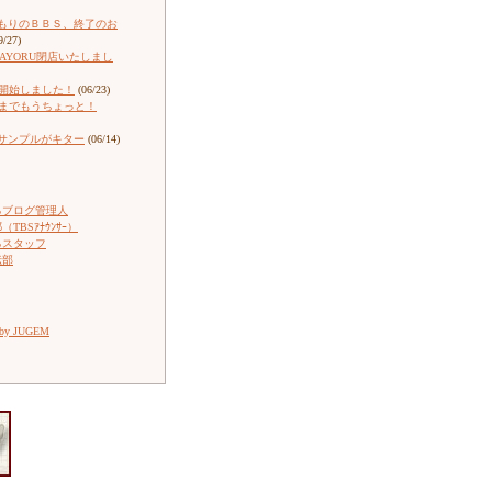
もりのＢＢＳ、終了のお
9/27)
ARAYORU閉店いたしまし
売開始しました！
(06/23)
売までもうちょっと！
サンプルがキター
(06/14)
るブログ管理人
TBSｱﾅｳﾝｻｰ）
るスタッフ
伝部
 by JUGEM