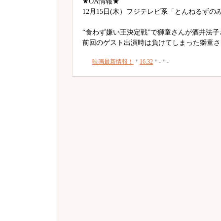
★OA情報★
12月15日(木）フジテレビ系「とんねるず
“食わず嫌い王決定戦”で獅童さんが酒井法
前回のゲスト出演時は負けてしまった獅童さ
映画最新情報！
*
16:32
* - * -