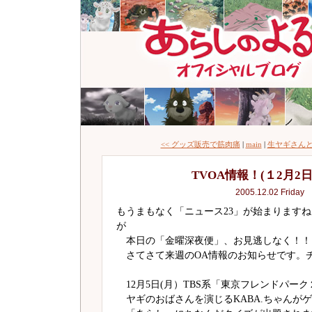
<< グッズ販売で筋肉痛
|
main
|
生ヤギさんと
TVOA情報！(１2月2
2005.12.02 Friday
もうまもなく「ニュース23」が始まります
が
本日の「金曜深夜便」、お見逃しなく！！
さてさて来週のOA情報のお知らせです。
12月5日(月）TBS系「東京フレンドパーク２」
ヤギのおばさんを演じるKABA.ちゃんが