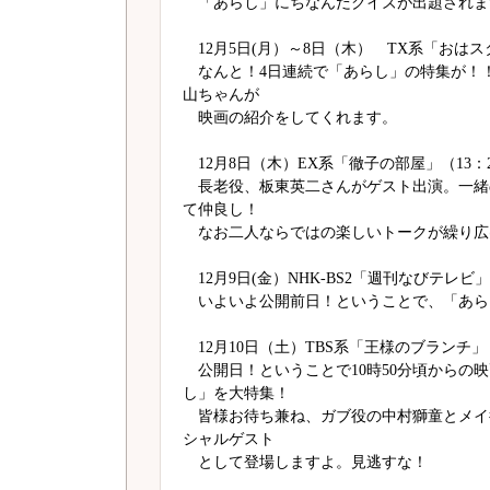
「あらし」にちなんだクイズが出題されま
12月5日(月）～8日（木） TX系「おはスタ
なんと！4日連続で「あらし」の特集が！
山ちゃんが
映画の紹介をしてくれます。
12月8日（木）EX系「徹子の部屋」（13：20
長老役、板東英二さんがゲスト出演。一緒
て仲良し！
なお二人ならではの楽しいトークが繰り広
12月9日(金）NHK-BS2「週刊なびテレビ」（
いよいよ公開前日！ということで、「あら
12月10日（土）TBS系「王様のブランチ」（9
公開日！ということで10時50分頃からの
し」を大特集！
皆様お待ち兼ね、ガブ役の中村獅童とメイ
シャルゲスト
として登場しますよ。見逃すな！