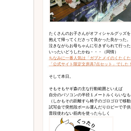
たくさんのお子さんがオフィシャルグッズを
抱えて帰ってくださって良かった良かった。
泣きながらお母ちゃんに引きずられて行った
いったいどうしたかね・・・（同情）
ちなみに一番人気は「ガブとメイのくたくた
「公式サイト限定文房具7点セット」でした
そして本日。
そもそもヤギ森の主な行動範囲といえば
自分のパソコンの半径１メートルくらいなも
（しかもその距離すら椅子のゴロゴロで移動
試写会で突然段ボール運んだりロビーで子供
普段使わない筋肉を使ったらしく