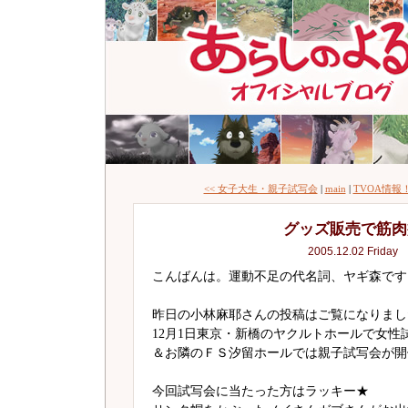
<< 女子大生・親子試写会
|
main
|
TVOA情報！
グッズ販売で筋肉
2005.12.02 Friday
こんばんは。運動不足の代名詞、ヤギ森です
昨日の小林麻耶さんの投稿はご覧になりまし
12月1日東京・新橋のヤクルトホールで女性
＆お隣のＦＳ汐留ホールでは親子試写会が開
今回試写会に当たった方はラッキー★