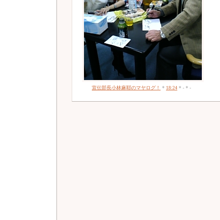
宣伝部長小林麻耶のマヤログ！
*
18:24
* - * -