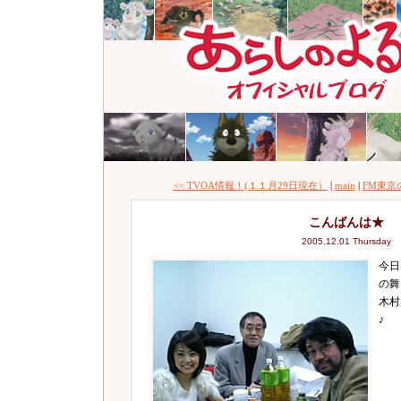
<< TVOA情報！(１１月29日現在）
|
main
|
FM東京
こんばんは★
2005.12.01 Thursday
今日
の舞
木村
♪