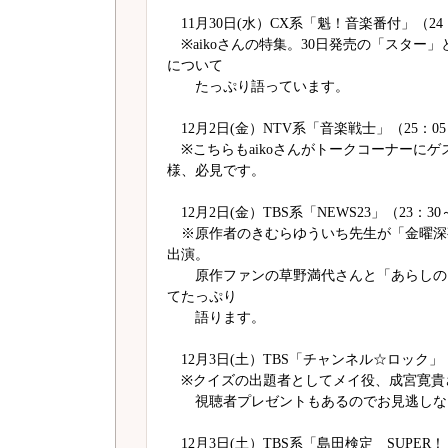
11月30日(水）CX系「魁！音楽番付」（24：
※aikoさんの特集。30日発売の「スター
について
たっぷり語っています。
12月2日(金）NTV系「音楽戦士」（25：05
※こちらもaikoさんがトークコーナーにゲ
様、必見です。
12月2日(金）TBS系「NEWS23」（23：30
※原作者のきむらゆういち先生が「金曜深
出演。
原作ファンの草野満代さんと「あらしの
てたっぷり
語ります。
12月3日(土）TBS「チャンネル☆ロック」（1
※クイズの出題者としてメイ役、成宮寛貴
視聴者プレゼントもあるのでお見逃しな
12月3日(土）TBS系「島田検定 SUPER！！