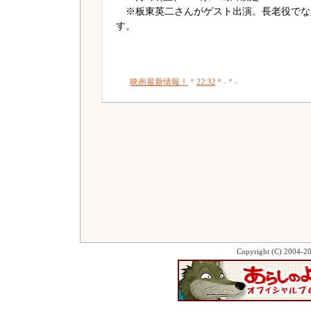
※板東英二さんがゲスト出演。長老役でな
す。
映画最新情報！
*
22:32
* - * -
Copyright (C) 2004-2