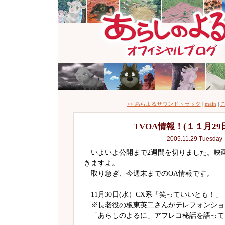
<< あらよるサウンドトラック
|
main
|
こ
TVOA情報！(１１月2
2005.11.29 Tuesday
いよいよ公開まで2週間を切りました。映画
きますよ。
取り急ぎ、今週末までのOA情報です。
11月30日(水）CX系「笑っていいとも！」（1
※長老役の板東英二さんがテレフォンショ
「あらしのよるに」アフレコ秘話を語って