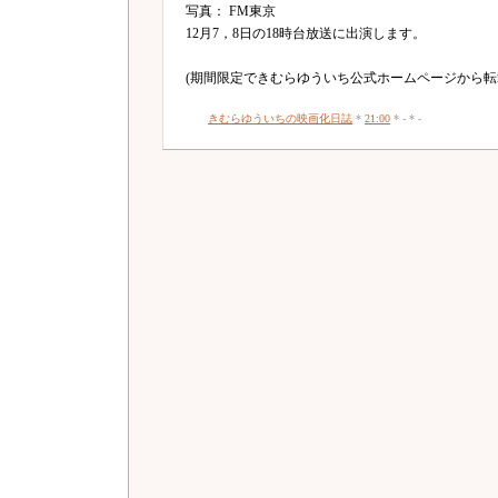
写真： FM東京
12月7，8日の18時台放送に出演します。
(期間限定できむらゆういち公式ホームページから転
きむらゆういちの映画化日誌
*
21:00
* - * -