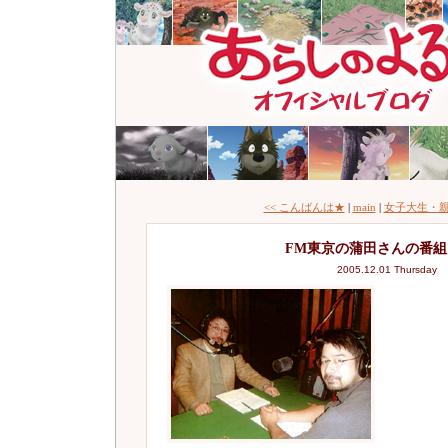
<< こんばんは★
|
main
|
女子大生・親
FM東京の蒲田さんの番
2005.12.01 Thursday