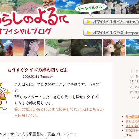
もうすぐクイズの締め切りだよ
1
2
8
9
2006.01.31 Tuesday
15
16
こんばんは、ブログの女王ことヤギ森です。うそで
22
23
す。
29
30
7日からスタートした「きむら先生を探せ」クイズ。
<<
J
もうすぐ締め切りです。
答えに覚えがあるけどまだ応募してない人はこちらか
ら応募してね。
映画最新
あらよる
きむらゆ
宣伝部長
ャストサイン入り東宝賞の非売品プレスシート。
(13)