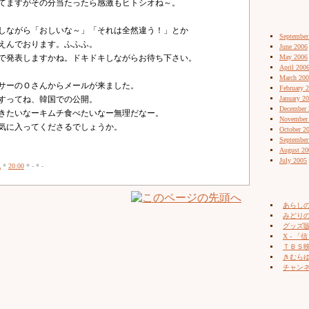
てますがその分当たったら感激もヒトシオね～。
しながら「おしいな～」「それは全然違う！」とか
September
えんでおります。ふふふ。
June 2006
で発表しますかね。ドキドキしながらお待ち下さい。
May 2006
April 200
March 20
サーのＯさんからメールが来ました。
February 
ですってね、韓国での公開。
January 2
December 
きたいなーキムチ食べたいなー無理だなー。
November
気に入ってくださるでしょうか。
October 2
September
August 20
July 2005
記
*
20:00
* - * -
あらし
みどりの
グッズ販売
X - 「信
ＴＢＳ
きむらゆ
チャン