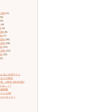
 2006
(1)
(6)
(4)
6
(4)
06
(4)
2006
(8)
006
(7)
2005
(36)
 2005
(28)
005
(41)
 2005
(22)
05
(19)
(2)
のよるに公式サイト
もりのBBS
 SHOP ARAYORU
じる」 = ?
映画情報
ういちHP
ネル☆ロック！