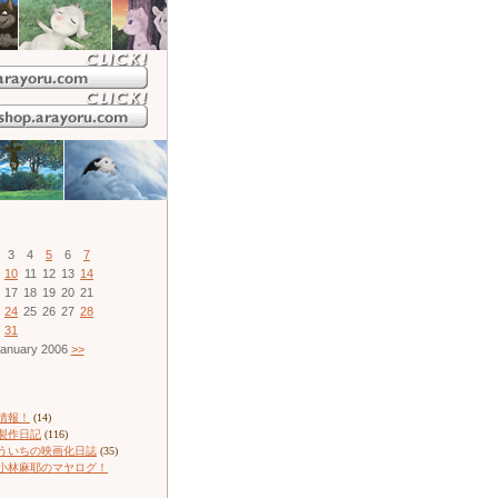
3
4
5
6
7
10
11
12
13
14
17
18
19
20
21
24
25
26
27
28
31
anuary 2006
>>
情報！
(14)
製作日記
(116)
ういちの映画化日誌
(35)
小林麻耶のマヤログ！