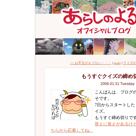
<< お手玉がもうない・・・
|
main
|
クイズの
もうすぐクイズの締め
2006.01.31 Tuesday
こんばんは、ブログ
そです。
7日からスタートし
イズ。
もうすぐ締め切りで
答えに覚えがあるけ
ちらから応募してね。