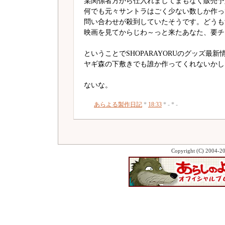
某関係者方から仕入れましてまもなく販売予
何でも元々サントラはごく少ない数しか作っ
問い合わせが殺到していたそうです。どうも
映画を見てからじわ～っと来たあなた、要チ
ということでSHOPARAYORUのグッズ最新
ヤギ森の下敷きでも誰か作ってくれないかし
ないな。
あらよる製作日記
*
18:33
* - * -
Copyright (C) 2004-2