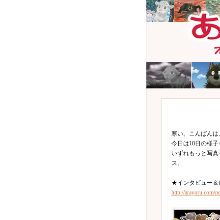
寒い。こんばんは
今日は10日の様
いずれもっと写真
ス。
★インタビュー＆
http://arayoru.com/p