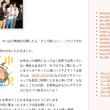
September
June 2006
May 2006
April 200
March 20
February 
January 2
December 
、やっぱり映画が公開したら「グッズ欲しい！」っていう方が
November
October 2
September
合わせをいただきました。
August 20
July 2005
お住まいの場所によってはご近所では売ってい
ない場合もあるので、今ブログをご覧になって
いるインターネットに強いハイテクでＩＴな皆
あらし
さんは、
SHOP ARAYORU
などのオンラインシ
みどりの
ョップを是非ご利用くださると幸いです。ちな
グッズ販売
X - 「信
みにここだけの話、文房具はかなりレアアイテ
ＴＢＳ
ムになりつつあるらしいよ！
きむらゆ
チャン
トを寄せてくださる方ありがとうございます。
の日に集まったスタッフの話を聞いてると
のブログ（＆コメント＆TB）を読んでいる人が多い模様。