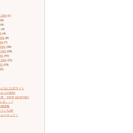
 2006
(1)
(6)
(4)
6
(4)
06
(4)
2006
(8)
006
(7)
2005
(36)
 2005
(28)
005
(41)
 2005
(22)
05
(19)
(2)
のよるに公式サイト
もりのBBS
 SHOP ARAYORU
じる」 = ?
映画情報
ういちHP
ネル☆ロック！