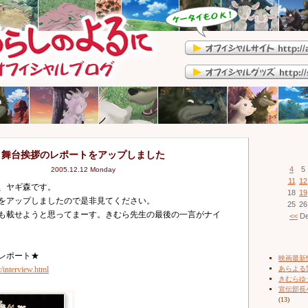
舞台挨拶のレポートをアップしました
4
5
2005.12.12 Monday
11
12
、ヤギ森です。
18
19
子をアップしましたので是非見てください。
25
26
も載せようと思ってまーす。きむら先生の最後の一言がナイ
<<
De
レポート★
映画最新
c/interview.html
あらよる
きむらゆ
宣伝部長
(13)