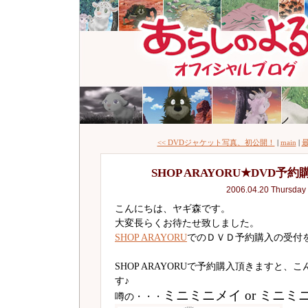
<< DVDジャケット写真、初公開！
|
main
|
最
SHOP ARAYORU★DVD予
2006.04.20 Thursday
こんにちは、ヤギ森です。
大変長らくお待たせ致しました。
SHOP ARAYORU
でのＤＶＤ予約購入の受付
SHOP ARAYORUで予約購入頂きますと、
す♪
ミニミニメイ or ミニミ
噂の・・・