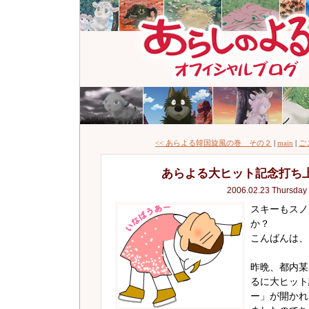
<< あらよる韓国旋風の巻 その２
|
main
|
ご
あらよる大ヒット記念打ち
2006.02.23 Thursday
スキーもスノ
か？
こんばんは、
昨晩、都内某
るに大ヒット
ー」が開かれ