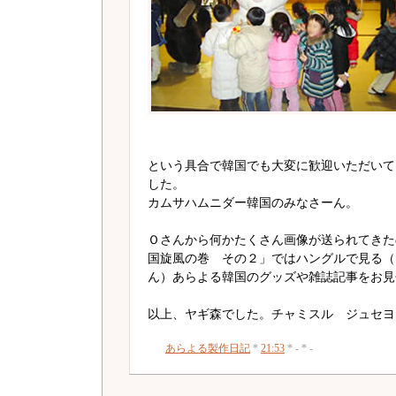
という具合で韓国でも大変に歓迎いただいて
した。
カムサハムニダー韓国のみなさーん。
Ｏさんから何かたくさん画像が送られてきた
国旋風の巻 その２」ではハングルで見る（
ん）あらよる韓国のグッズや雑誌記事をお見
以上、ヤギ森でした。チャミスル ジュセヨ
あらよる製作日記
*
21:53
* - * -