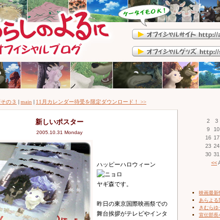
拶その３
|
main
|
11月カレンダー待受を限定ダウンロード！ >>
新しいポスター
2
3
9
10
2005.10.31 Monday
16
17
23
24
30
31
<<
A
ハッピーハロウィーン
ヤギ森です。
映画最新
あらよる
昨日の東京国際映画祭での
きむらゆ
舞台挨拶がテレビやインタ
宣伝部長