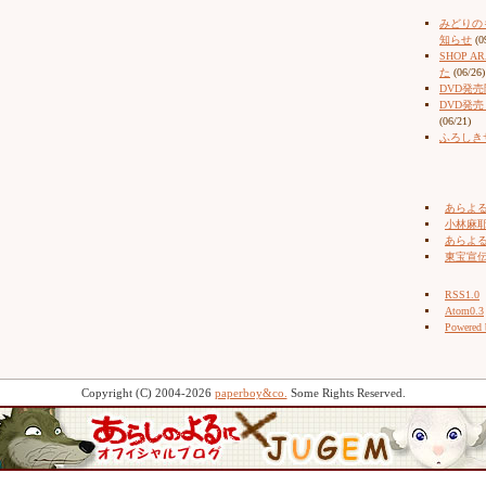
みどりの
知らせ
(0
SHOP 
た
(06/26)
DVD発
DVD発
(06/21)
ふろしき
あらよ
小林麻耶（
あらよ
東宝宣
RSS1.0
Atom0.3
Powered
Copyright (C) 2004-2026
paperboy&co.
Some Rights Reserved.