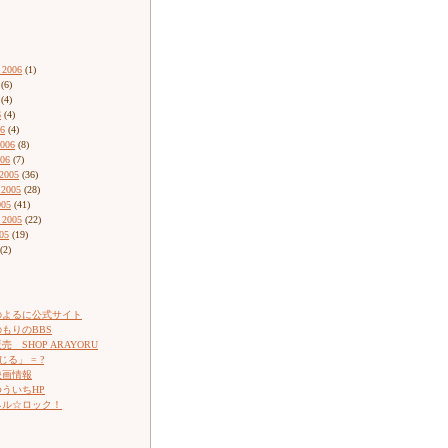
 2006
(1)
(6)
(4)
6
(4)
06
(4)
2006
(8)
006
(7)
2005
(36)
 2005
(28)
005
(41)
 2005
(22)
05
(19)
(2)
のよるに公式サイト
もりのBBS
 SHOP ARAYORU
じる」 = ?
映画情報
ういちHP
ネル☆ロック！