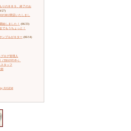
もりのＢＢＳ、終了のお
9/27)
ARAYORU閉店いたしまし
売開始しました！
(06/23)
売までもうちょっと！
サンプルがキター
(06/14)
るブログ管理人
TBSｱﾅｳﾝｻｰ）
るスタッフ
伝部
 by JUGEM