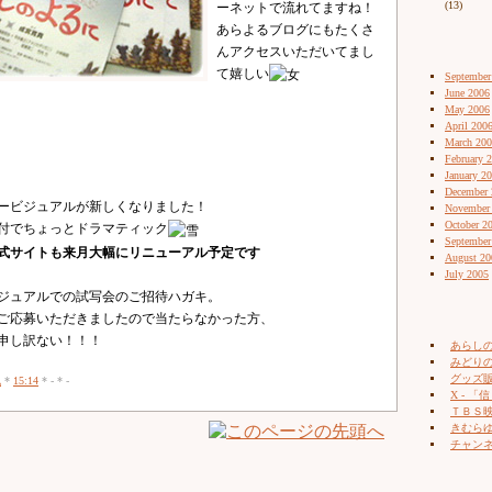
(13)
ーネットで流れてますね！
あらよるブログにもたくさ
んアクセスいただいてまし
て嬉しい
September
June 2006
May 2006
April 200
March 20
February 
January 2
December 
ービジュアルが新しくなりました！
November
October 2
付でちょっとドラマティック
September
式サイトも来月大幅にリニューアル予定です
August 20
July 2005
ジュアルでの試写会のご招待ハガキ。
ご応募いただきましたので当たらなかった方、
申し訳ない！！！
あらし
みどりの
グッズ販売
記
*
15:14
* - * -
X - 「信
ＴＢＳ
きむらゆ
チャン