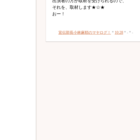
出演者の方が取材を受けられるので、
それを、取材します★☆★
おー！
宣伝部長小林麻耶のマヤログ！
*
10:28
* - * -