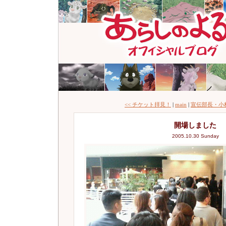
<< チケット拝見！
|
main
|
宣伝部長・小林
開場しました
2005.10.30 Sunday