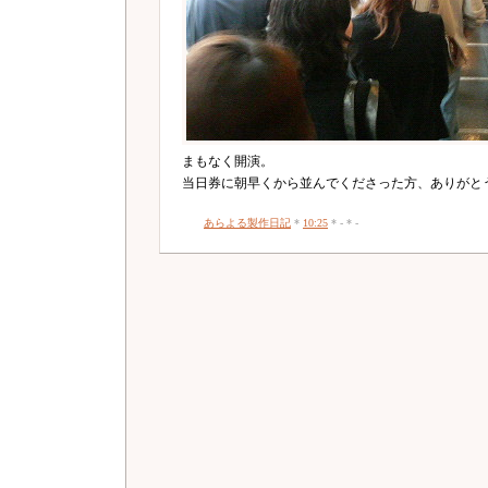
まもなく開演。
当日券に朝早くから並んでくださった方、ありがと
あらよる製作日記
*
10:25
* - * -