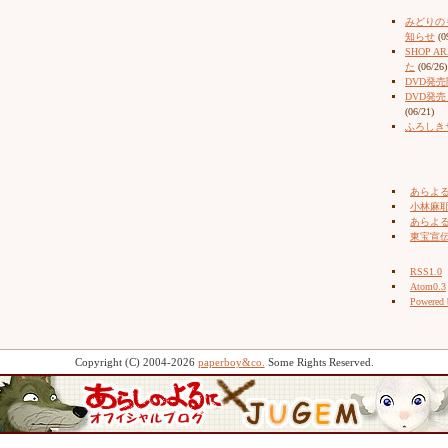
みどりの
知らせ
(0
SHOP 
た
(06/26)
DVD発
DVD発
(06/21)
ふろしき
あらよ
小林麻耶（
あらよ
東宝宣
RSS1.0
Atom0.3
Powered
Copyright (C) 2004-2026
paperboy&co.
Some Rights Reserved.