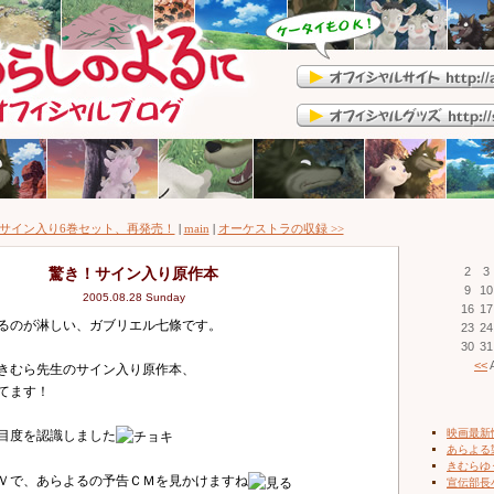
生サイン入り6巻セット、再発売！
|
main
|
オーケストラの収録 >>
驚き！サイン入り原作本
2
3
9
10
2005.08.28 Sunday
16
17
るのが淋しい、ガブリエル七條です。
23
24
30
31
<<
A
きむら先生のサイン入り原作本、
てます！
映画最新
目度を認識しました
あらよる
きむらゆ
Ｖで、あらよるの予告ＣＭを見かけますね
宣伝部長