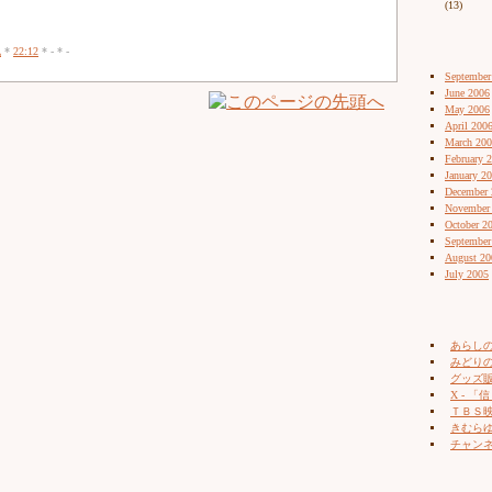
(13)
記
*
22:12
* - * -
September
June 2006
May 2006
April 200
March 20
February 
January 2
December 
November
October 2
September
August 20
July 2005
あらし
みどりの
グッズ販売
X - 「信
ＴＢＳ
きむらゆ
チャン