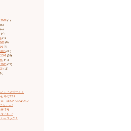
 2006
(1)
(6)
(4)
6
(4)
06
(4)
2006
(8)
006
(7)
2005
(36)
 2005
(28)
005
(41)
 2005
(22)
05
(19)
(2)
のよるに公式サイト
もりのBBS
 SHOP ARAYORU
じる」 = ?
映画情報
ういちHP
ネル☆ロック！