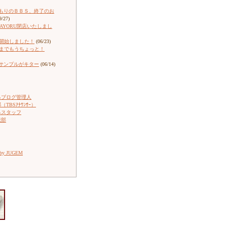
もりのＢＢＳ、終了のお
9/27)
ARAYORU閉店いたしまし
売開始しました！
(06/23)
売までもうちょっと！
サンプルがキター
(06/14)
るブログ管理人
TBSｱﾅｳﾝｻｰ）
るスタッフ
伝部
 by JUGEM