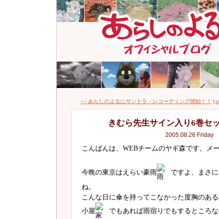
<< あらしのよるにサントラ・レコーディング開始！！
|
m
きむら先生サイン入り6巻セ
2005.08.26 Friday
こんばんは、WEBチームのヤギ森です。メ
今晩の東京はえらい豪雨
ですよ、まさに
ね。
こんな日に傘を持ってこなかった度胸のある
小屋
でもあれば雨宿りでもするところな