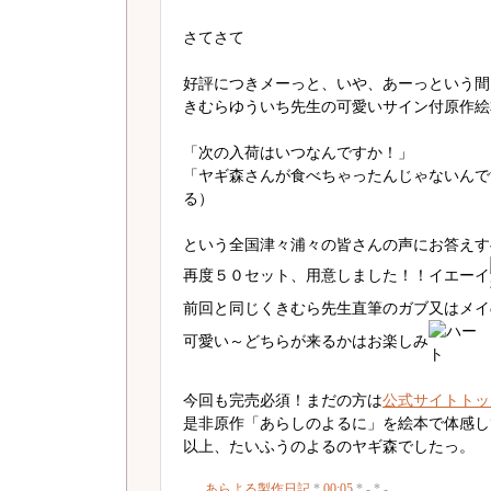
さてさて
好評につきメーっと、いや、あーっという間
きむらゆういち先生の可愛いサイン付原作絵
「次の入荷はいつなんですか！」
「ヤギ森さんが食べちゃったんじゃないんで
る）
という全国津々浦々の皆さんの声にお答えす
再度５０セット、用意しました！！イエーイ
前回と同じくきむら先生直筆のガブ又はメイ
可愛い～どちらが来るかはお楽しみ
今回も完売必須！まだの方は
公式サイトトッ
是非原作「あらしのよるに」を絵本で体感し
以上、たいふうのよるのヤギ森でしたっ。
あらよる製作日記
*
00:05
* - * -