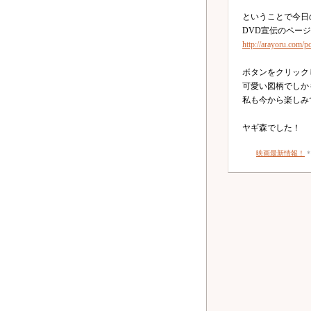
ということで今日
DVD宣伝のペー
http://arayoru.com/p
ボタンをクリック
可愛い図柄でしか
私も今から楽しみ
ヤギ森でした！
映画最新情報！