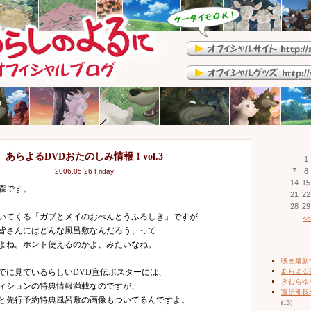
あらよるDVDおたのしみ情報！vol.3
1
7
8
2006.05.26 Friday
14
15
森です。
21
22
28
29
いてくる「ガブとメイのおべんとうふろしき」ですが
<<
皆さんにはどんな風呂敷なんだろう、って
よね。ホント使えるのかよ、みたいなね。
映画最新
でに見ているらしいDVD宣伝ポスターには、
あらよる
きむらゆ
ィションの特典情報満載なのですが、
宣伝部長
と先行予約特典風呂敷の画像もついてるんですよ。
(13)