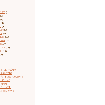
 2006
(1)
(6)
(4)
6
(4)
06
(4)
2006
(8)
006
(7)
2005
(36)
 2005
(28)
005
(41)
 2005
(22)
05
(19)
(2)
のよるに公式サイト
もりのBBS
 SHOP ARAYORU
じる」 = ?
映画情報
ういちHP
ネル☆ロック！