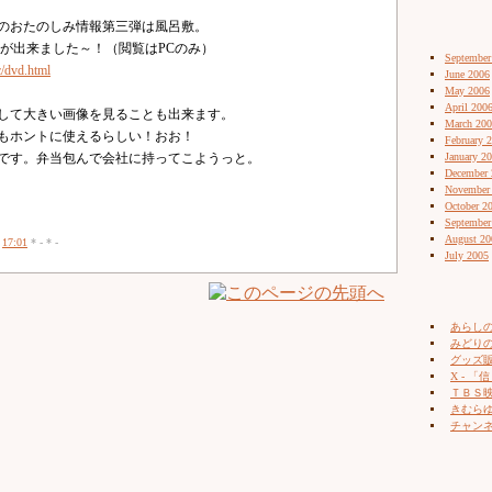
のおたのしみ情報第三弾は風呂敷。
ジが出来ました～！（閲覧はPCのみ）
September
c/dvd.html
June 2006
May 2006
April 200
して大きい画像を見ることも出来ます。
March 20
もホントに使えるらしい！おお！
February 
です。弁当包んで会社に持ってこようっと。
January 2
December 
November
October 2
September
August 20
*
17:01
* - * -
July 2005
あらし
みどりの
グッズ販売
X - 「信
ＴＢＳ
きむらゆ
チャン