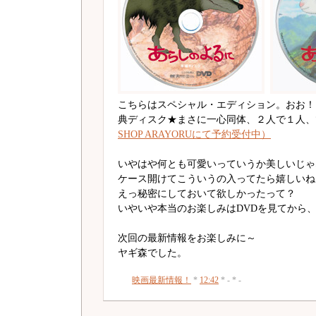
こちらはスペシャル・エディション。おお！
典ディスク★まさに一心同体、２人で１人、
SHOP ARAYORUにて予約受付中）
いやはや何とも可愛いっていうか美しいじゃ
ケース開けてこういうの入ってたら嬉しいね
えっ秘密にしておいて欲しかったって？
いやいや本当のお楽しみはDVDを見てから
次回の最新情報をお楽しみに～
ヤギ森でした。
映画最新情報！
*
12:42
* - * -