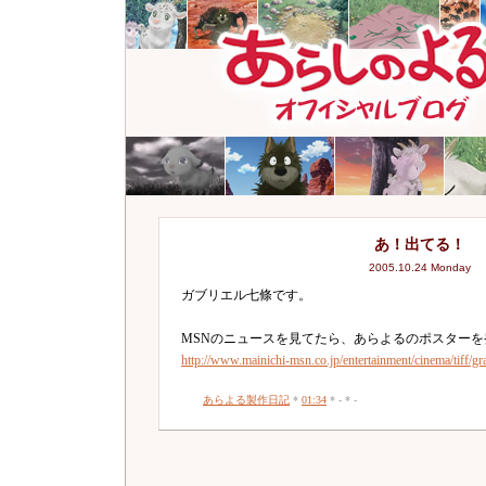
あ！出てる！
2005.10.24 Monday
ガブリエル七條です。
MSNのニュースを見てたら、あらよるのポスターを
http://www.mainichi-msn.co.jp/entertainment/cinema/tiff/gr
あらよる製作日記
*
01:34
* - * -