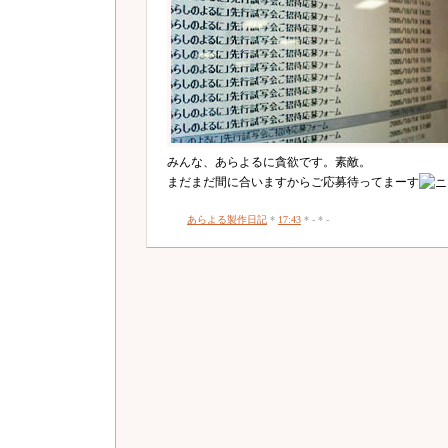
みんな、あらよるに貪欲です。素敵。
まだまだ間に合いますからご応募待ってまーす
あらよる製作日記
*
17:43
* - * -