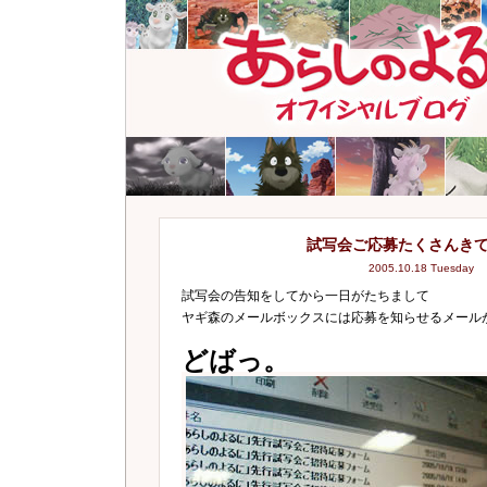
試写会ご応募たくさんき
2005.10.18 Tuesday
試写会の告知をしてから一日がたちまして
ヤギ森のメールボックスには応募を知らせるメール
どばっ。