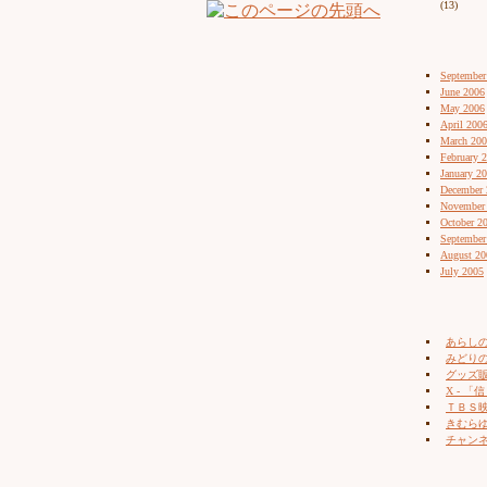
(13)
September
June 2006
May 2006
April 200
March 20
February 
January 2
December 
November
October 2
September
August 20
July 2005
あらし
みどりの
グッズ販売
X - 「信
ＴＢＳ
きむらゆ
チャン