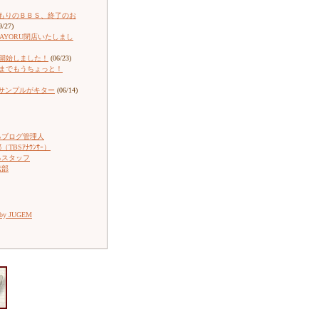
もりのＢＢＳ、終了のお
9/27)
ARAYORU閉店いたしまし
売開始しました！
(06/23)
売までもうちょっと！
サンプルがキター
(06/14)
るブログ管理人
TBSｱﾅｳﾝｻｰ）
るスタッフ
伝部
 by JUGEM