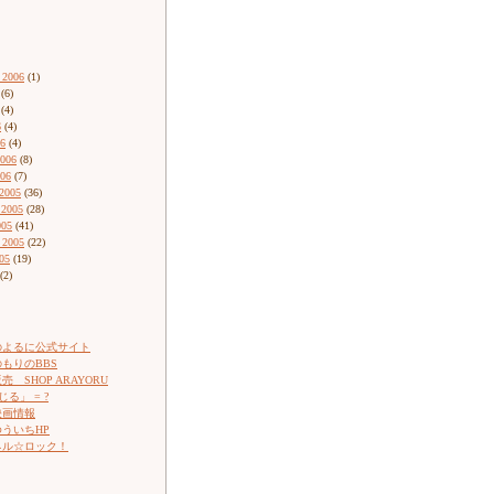
 2006
(1)
(6)
(4)
6
(4)
06
(4)
2006
(8)
006
(7)
2005
(36)
 2005
(28)
005
(41)
 2005
(22)
05
(19)
(2)
のよるに公式サイト
もりのBBS
 SHOP ARAYORU
じる」 = ?
映画情報
ういちHP
ネル☆ロック！