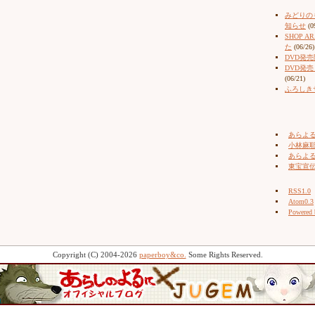
みどりの
知らせ
(0
SHOP 
た
(06/26)
DVD発
DVD発
(06/21)
ふろしき
あらよ
小林麻耶（
あらよ
東宝宣
RSS1.0
Atom0.3
Powered
Copyright (C) 2004-2026
paperboy&co.
Some Rights Reserved.