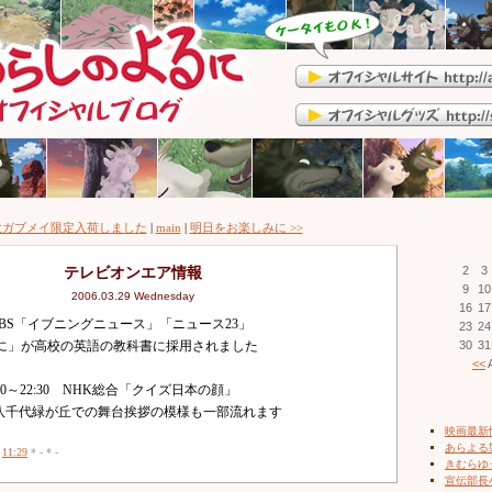
特大ガブメイ限定入荷しました
|
main
|
明日をお楽しみに >>
テレビオンエア情報
2
3
9
10
2006.03.29 Wednesday
16
17
TBS「イブニングニュース」「ニュース23」
23
24
に」が高校の英語の教科書に採用されました
30
31
<<
A
:00～22:30 NHK総合「クイズ日本の顔」
ズ八千代緑が丘での舞台挨拶の模様も一部流れます
映画最新
あらよる
*
11:29
* - * -
きむらゆ
宣伝部長