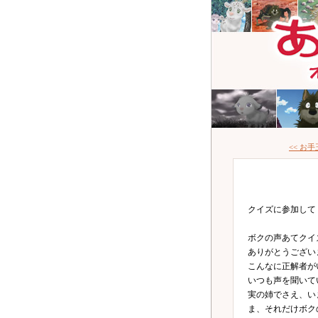
<< お
クイズに参加して
ボクの声あてクイ
ありがとうござい
こんなに正解者が
いつも声を聞いて
実の姉でさえ、い
ま、それだけボク