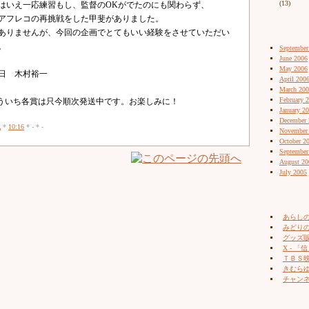
(13)
はいえ一応練習もし、監督のOKがでたのにも関わらず、
アフレコの再挑戦をした甲斐がありました。
ありませんが、今回の企画でとてもいい経験をさせていただい
。
September
June 2006
May 2006
日 木村裕一
April 200
March 20
February 
ういち各賞は只今順次発送中です。お楽しみに！
January 2
December 
記
*
10:16
* - * -
November
October 2
September
August 20
July 2005
あらし
みどりの
グッズ販売
X - 「信
ＴＢＳ
きむらゆ
チャン