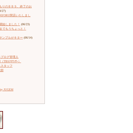
もりのＢＢＳ、終了のお
9/27)
ARAYORU閉店いたしまし
売開始しました！
(06/23)
売までもうちょっと！
サンプルがキター
(06/14)
るブログ管理人
TBSｱﾅｳﾝｻｰ）
るスタッフ
伝部
 by JUGEM