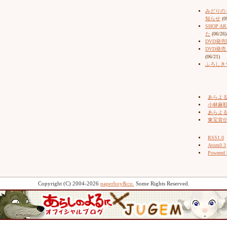
みどりの
知らせ
(0
SHOP 
た
(06/26)
DVD発
DVD発
(06/21)
ふろしき
あらよ
小林麻耶（
あらよ
東宝宣
RSS1.0
Atom0.3
Powered
Copyright (C) 2004-2026
paperboy&co.
Some Rights Reserved.