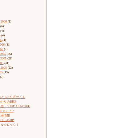
 2006
(1)
(6)
(4)
6
(4)
06
(4)
2006
(8)
006
(7)
2005
(36)
 2005
(28)
005
(41)
 2005
(22)
05
(19)
(2)
のよるに公式サイト
もりのBBS
 SHOP ARAYORU
じる」 = ?
映画情報
ういちHP
ネル☆ロック！