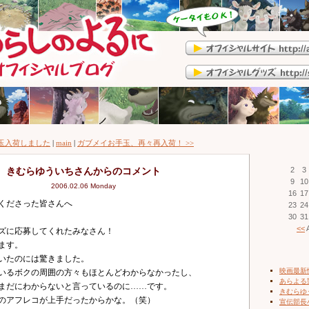
手玉入荷しました
|
main
|
ガブメイお手玉、再々再入荷！ >>
きむらゆういちさんからのコメント
2
3
9
10
2006.02.06 Monday
16
17
くださった皆さんへ
23
24
30
31
<<
A
ズに応募してくれたみなさん！
ます。
いたのには驚きました。
映画最新
いるボクの周囲の方々もほとんどわからなかったし、
あらよる
まだにわからないと言っているのに……です。
きむらゆ
のアフレコが上手だったからかな。（笑）
宣伝部長