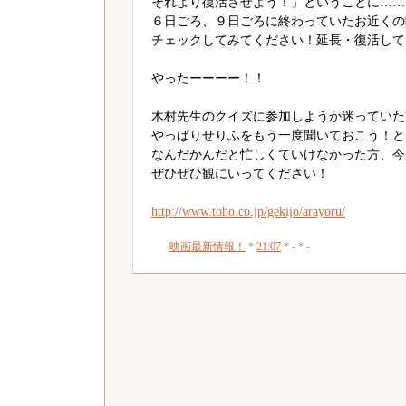
それより復活させよう！」ということに……
６日ごろ、９日ごろに終わっていたお近くの
チェックしてみてください！延長・復活して
やったーーーー！！
木村先生のクイズに参加しようか迷っていた
やっぱりせりふをもう一度聞いておこう！と
なんだかんだと忙しくていけなかった方、今
ぜひぜひ観にいってください！
http://www.toho.co.jp/gekijo/arayoru/
映画最新情報！
*
21:07
* - * -