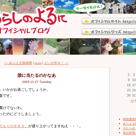
<< あらよる探検隊
|
main
|
よいお年を！ >>
誰に当たるのかなあ
2
3
9
10
2005.12.27 Tuesday
16
17
」いかがお過ごしでしょうか。
23
24
森です。
30
31
<<
A
書けてないわ。
ったのにどうしましょう。
映画最新
。
あらよる
のもりのＢＢＳ」
が盛り上がってますねえ・・・。
きむらゆ
宣伝部長