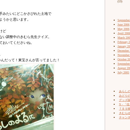
(13)
手みたいにどこかさびれた土地で
ようかと思います。
September
June 2006
May 2006
けど
April 200
ない調整中のきむら先生クイズ。
March 20
February 
ておいてくださいね。
January 2
December 
。
November
October 2
いんだって！東宝さんが言ってました！
September
August 20
July 2005
あらし
みどりの
グッズ販売
X - 「信
ＴＢＳ
きむらゆ
チャン