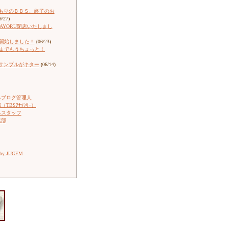
もりのＢＢＳ、終了のお
9/27)
ARAYORU閉店いたしまし
売開始しました！
(06/23)
売までもうちょっと！
サンプルがキター
(06/14)
るブログ管理人
TBSｱﾅｳﾝｻｰ）
るスタッフ
伝部
 by JUGEM