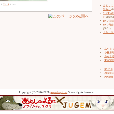
記
*
23:15
* - * -
みどりの
知らせ
(0
SHOP 
た
(06/26)
DVD発
DVD発
(06/21)
ふろしき
あらよ
小林麻耶（
あらよ
東宝宣
RSS1.0
Atom0.3
Powered
Copyright (C) 2004-2026
paperboy&co.
Some Rights Reserved.