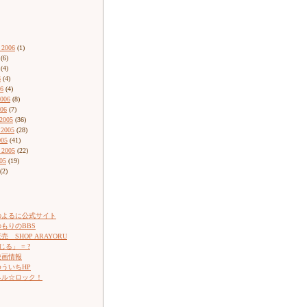
 2006
(1)
(6)
(4)
6
(4)
06
(4)
2006
(8)
006
(7)
2005
(36)
 2005
(28)
005
(41)
 2005
(22)
05
(19)
(2)
のよるに公式サイト
もりのBBS
 SHOP ARAYORU
じる」 = ?
映画情報
ういちHP
ネル☆ロック！