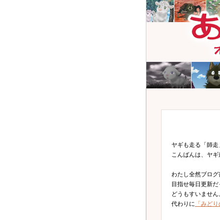
ヤギも走る「師走
こんばんは、ヤギ
わたし全然ブログ
目指せ毎日更新だ
どうもすいません
代わりに
「みどり