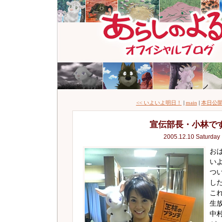
<< いよいよ明日！
|
main
|
本日公開
宣伝部長・小林で
2005.12.10 Saturday
お
い
つ
し
こ
生
中