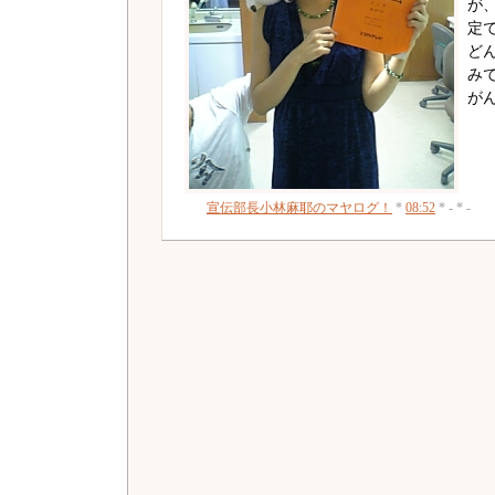
が
定
ど
み
が
宣伝部長小林麻耶のマヤログ！
*
08:52
* - * -