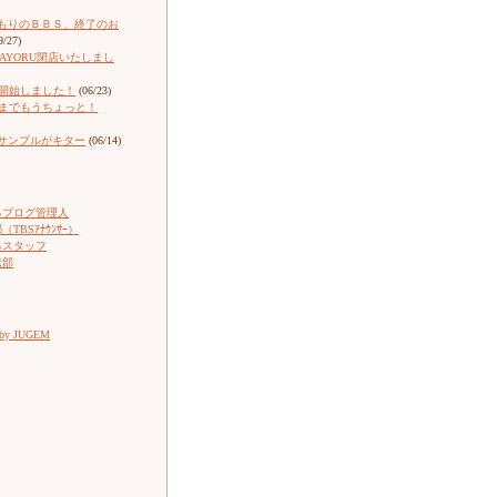
もりのＢＢＳ、終了のお
9/27)
ARAYORU閉店いたしまし
売開始しました！
(06/23)
売までもうちょっと！
サンプルがキター
(06/14)
るブログ管理人
TBSｱﾅｳﾝｻｰ）
るスタッフ
伝部
 by JUGEM