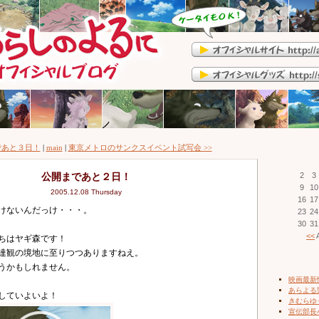
であと３日！
|
main
|
東京メトロのサンクスイベント試写会 >>
公開まであと２日！
2
3
9
10
2005.12.08 Thursday
16
17
けないんだっけ・・・。
23
24
30
31
<<
A
ちはヤギ森です！
達観の境地に至りつつありますねえ。
うかもしれません。
映画最新
あらよる
していよいよ！
きむらゆ
宣伝部長