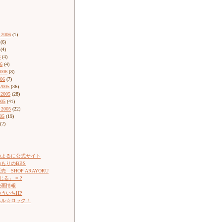
 2006
(1)
(6)
(4)
6
(4)
06
(4)
2006
(8)
006
(7)
2005
(36)
 2005
(28)
005
(41)
 2005
(22)
05
(19)
(2)
のよるに公式サイト
もりのBBS
 SHOP ARAYORU
じる」 = ?
映画情報
ういちHP
ネル☆ロック！