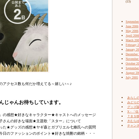
(13)
September
June 2006
May 2006
April 200
March 20
February 
January 2
December 
November
October 2
September
August 20
July 2005
のアクセス数も何だか増えてる～嬉しい～♪
あらし
んじゃんお待ちしています。
みどりの
グッズ販売
X - 「信
」の感想★好きなキャラクター★キャストへのメッセージ
ＴＢＳ
子さんの好きな場面★主題歌「スター」について
きむらゆ
チャン
った★グッズの感想★ヤギ森とガブリエル七條氏への質問
今日のファッションのポイント★好きな焼酎の銘柄・・・