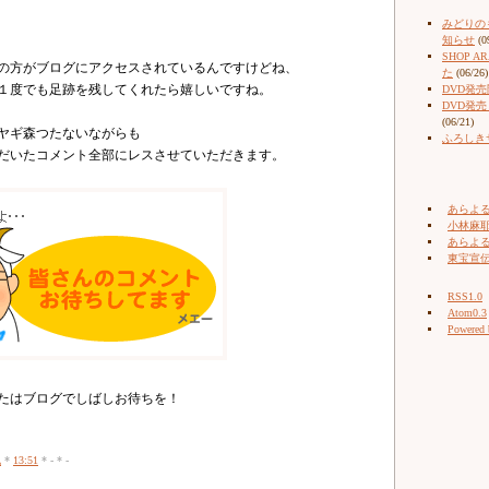
みどりの
知らせ
(0
SHOP 
の方がブログにアクセスされているんですけどね、
た
(06/26)
１度でも足跡を残してくれたら嬉しいですね。
DVD発
DVD発
(06/21)
ヤギ森つたないながらも
ふろしき
だいたコメント全部にレスさせていただきます。
あらよ
小林麻耶（
あらよ
東宝宣
RSS1.0
Atom0.3
Powered
たはブログでしばしお待ちを！
記
*
13:51
* - * -