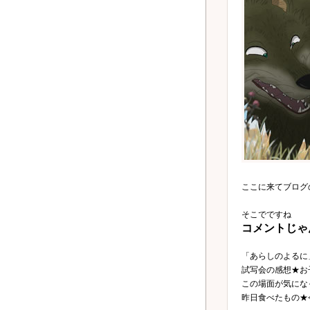
ここに来てブログ
そこでですね
コメントじゃ
「あらしのよるに
試写会の感想★お
この場面が気にな
昨日食べたもの★