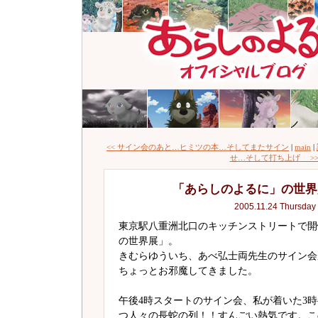
<< サイン会のあと…ヒミツの本…そしてまたサイン
|
main
|
せ…そして打ち上げ >
「あらしのよるに」の世界
2005.11.24 Thursday
東京駅八重洲北口のキッチンストリートで開
の世界展」。
きむらゆういち、あべ弘士両先生のサイン会
ちょっとお邪魔してきました。
午後4時スタートのサイン会、私が着いた3
つ人々の長蛇の列！！すんごい熱気です。こ