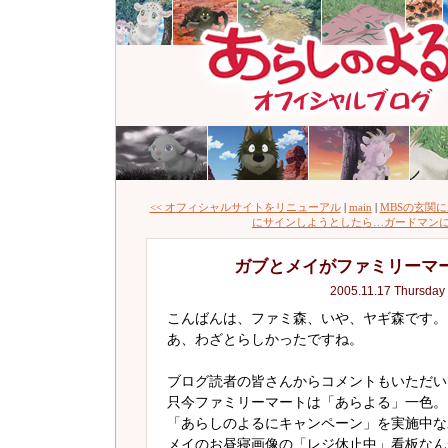
<< オフィシャルサイトをリニューアル
|
main
|
MBSの玄関
にサインしようとしたら…ガードマンにと
ガブとメイがファミリーマ
2005.11.17 Thursday
こんばんは、ファミ森、いや、ヤギ森です。
あ、わざとらしかったですね。
ブログ読者の皆さんからコメントもいただい
只今ファミリーマートは「あらよる」一色。
「あらしのよるにキャンペーン」を実施中な
メイのお昼寝画像の「レジ休止中」看板なん