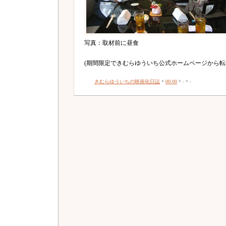
写真：取材前に昼食
(期間限定できむらゆういち公式ホームページから転
きむらゆういちの映画化日誌
*
00:00
* - * -