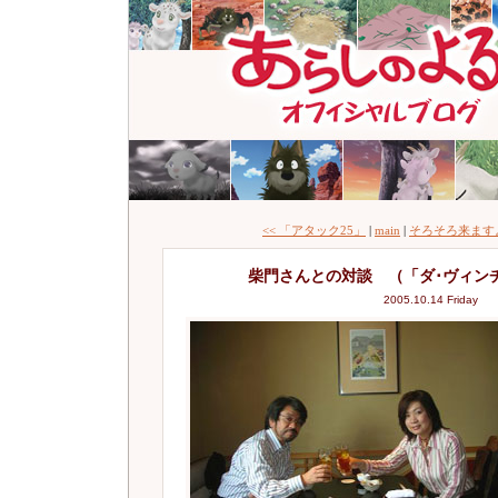
<< 「アタック25」
|
main
|
そろそろ来ますよ(
柴門さんとの対談 （「ダ･ヴィン
2005.10.14 Friday