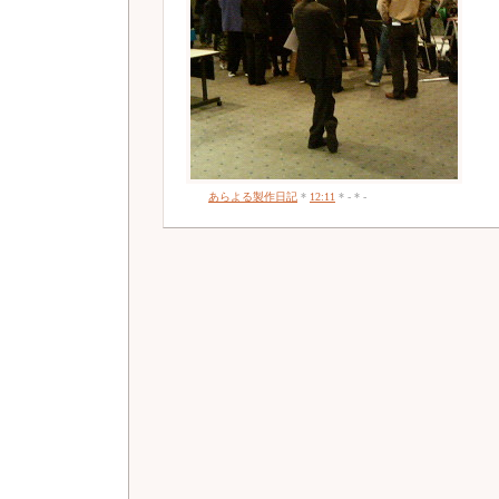
あらよる製作日記
*
12:11
* - * -