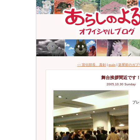
<< 宣伝部長、真剣
|
main
|
楽屋前のガブリ
舞台挨拶間近です
2005.10.30 Sunday
プレ