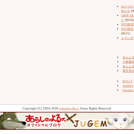
みどりの
知らせ
(0
SHOP 
た
(06/26)
DVD発
DVD発
(06/21)
ふろしき
あらよ
小林麻耶（
あらよ
東宝宣
RSS1.0
Atom0.3
Powered
Copyright (C) 2004-2026
paperboy&co.
Some Rights Reserved.