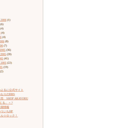
 2006
(1)
(6)
(4)
6
(4)
06
(4)
2006
(8)
006
(7)
2005
(36)
 2005
(28)
005
(41)
 2005
(22)
05
(19)
(2)
のよるに公式サイト
もりのBBS
 SHOP ARAYORU
じる」 = ?
映画情報
ういちHP
ネル☆ロック！