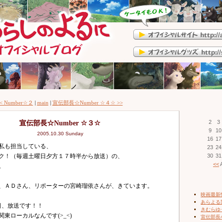
< Number☆２
|
main
|
宣伝部長☆Number ☆４☆ >>
宣伝部長☆Number ☆３☆
2
3
9
10
2005.10.30 Sunday
16
17
私も担当している、
23
24
ク！（毎週土曜日夕方１７時半から放送）の、
30
31
<<
A
。
、ＡＤさん、リポーターの宮崎瑠依さんが、きています。
映画最新
あらよる
0日、放送です！！
きむらゆ
東ローカルなんです(>_<)
宣伝部長