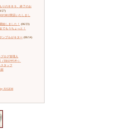
もりのＢＢＳ、終了のお
9/27)
ARAYORU閉店いたしまし
売開始しました！
(06/23)
売までもうちょっと！
サンプルがキター
(06/14)
るブログ管理人
TBSｱﾅｳﾝｻｰ）
るスタッフ
伝部
 by JUGEM