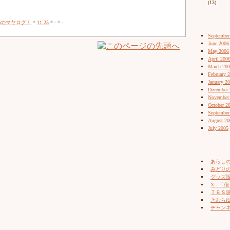
(13)
耶のマヤログ！
*
11:25
* - * -
September
June 2006
May 2006
April 200
March 20
February 
January 2
December 
November
October 2
September
August 20
July 2005
あらし
みどりの
グッズ販売
X - 「信
ＴＢＳ
きむらゆ
チャン