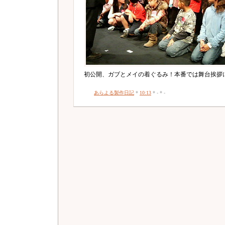
初公開、ガブとメイの着ぐるみ！本番では舞台挨拶
あらよる製作日記
*
10:13
* - * -