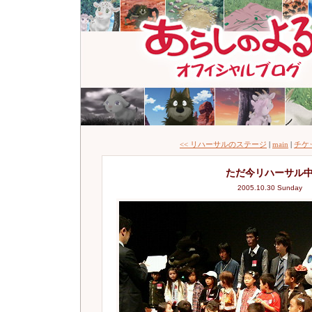
<< リハーサルのステージ
|
main
|
チケ
ただ今リハーサル
2005.10.30 Sunday