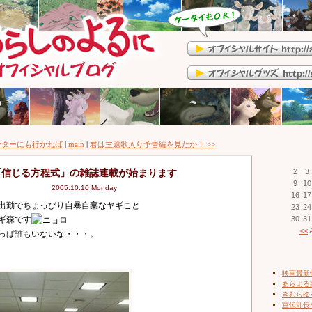
センターにも行かねば
|
main
|
君は主題歌入り予告編を見たか！ >>
「信じる方程式」の雑誌連載が始まります
2
3
9
10
2005.10.10 Monday
16
17
出勤でちょっぴり自暴自棄なヤギこと
23
24
ギ森です
30
31
<<
A
っぱ誰もいないな・・・。
映画最新
あらよる
きむらゆ
宣伝部長