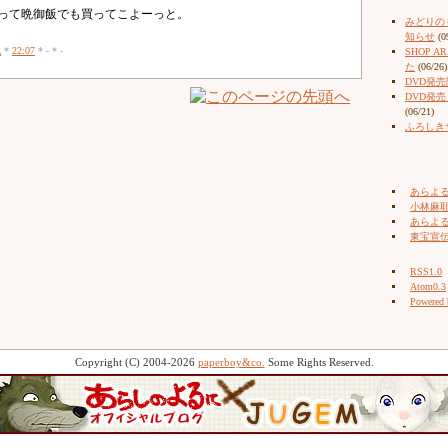
って晩御飯でも買ってこよーっと。
みどりの
知らせ
(0
記
*
22:07
* - * -
SHOP 
た
(06/26)
DVD発
DVD発
(06/21)
ふろしき
あらよ
小林麻耶（
あらよ
東宝宣
RSS1.0
Atom0.3
Powered
Copyright (C) 2004-2026
paperboy&co.
Some Rights Reserved.