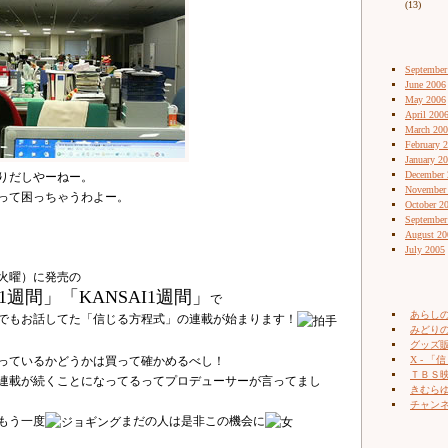
(13)
September
June 2006
May 2006
April 200
March 20
February 
January 2
December 
りだしやーねー。
November
って困っちゃうわよー。
October 2
September
August 20
July 2005
（火曜）に発売の
1週間」「KANSAI1週間」
で
あらし
でもお話してた「信じる方程式」の連載が始まります！
みどりの
グッズ販売
っているかどうかは買って確かめるべし！
X - 「信
ＴＢＳ
連載が続くことになってるってプロデューサーが言ってまし
きむらゆ
チャン
もう一度
まだの人は是非この機会に