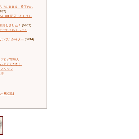
もりのＢＢＳ、終了のお
9/27)
ARAYORU閉店いたしまし
売開始しました！
(06/23)
売までもうちょっと！
サンプルがキター
(06/14)
るブログ管理人
TBSｱﾅｳﾝｻｰ）
るスタッフ
伝部
 by JUGEM