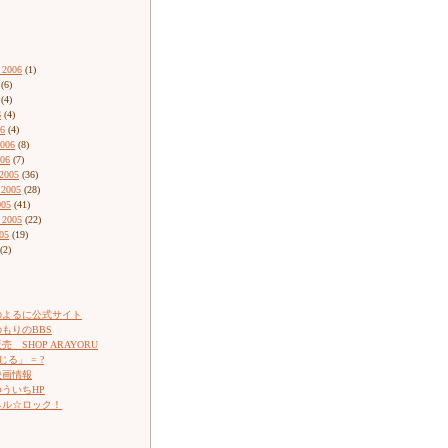
 2006
(1)
(6)
(4)
6
(4)
06
(4)
2006
(8)
006
(7)
2005
(36)
 2005
(28)
005
(41)
 2005
(22)
05
(19)
(2)
のよるに公式サイト
もりのBBS
 SHOP ARAYORU
じる」 = ?
映画情報
ういちHP
ネル☆ロック！