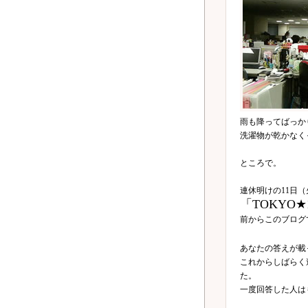
雨も降ってばっか
洗濯物が乾かなく
ところで。
連休明けの11日
「TOKYO★
前からこのブログ
あなたの答えが載
これからしばらく
た。
一度回答した人は