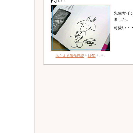
下さい！
先生サイ
ました。
可愛い・
あらよる製作日記
*
14:52
* - * -