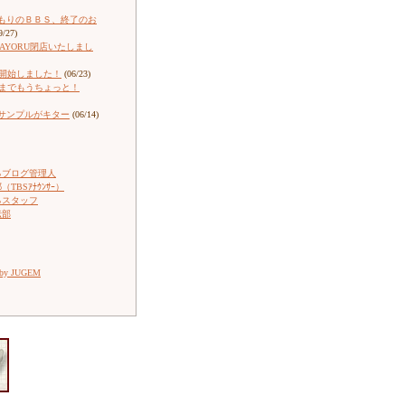
もりのＢＢＳ、終了のお
9/27)
ARAYORU閉店いたしまし
売開始しました！
(06/23)
売までもうちょっと！
サンプルがキター
(06/14)
るブログ管理人
TBSｱﾅｳﾝｻｰ）
るスタッフ
伝部
 by JUGEM