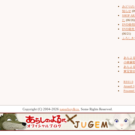
みどりの
知らせ
(0
SHOP 
た
(06/26)
DVD発
DVD発
(06/21)
ふろしき
あらよ
小林麻耶（
あらよ
東宝宣
RSS1.0
Atom0.3
Powered
Copyright (C) 2004-2026
paperboy&co.
Some Rights Reserved.