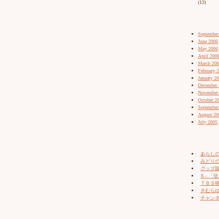
(13)
September
June 2006
May 2006
April 200
March 20
February 
January 2
December 
November
October 2
September
August 20
July 2005
あらし
みどりの
グッズ販売
X - 「信
ＴＢＳ
きむらゆ
チャン