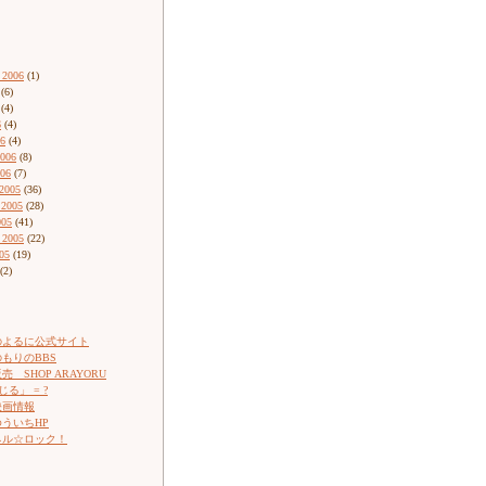
 2006
(1)
(6)
(4)
6
(4)
06
(4)
2006
(8)
006
(7)
2005
(36)
 2005
(28)
005
(41)
 2005
(22)
05
(19)
(2)
のよるに公式サイト
もりのBBS
 SHOP ARAYORU
じる」 = ?
映画情報
ういちHP
ネル☆ロック！