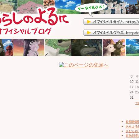
3
4
10
11
17
18
24
25
31
<<
映画最新
あらよる
きむらゆ
宣伝部長